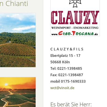
n Chianti
C L A U Z Y & F I L S
Ebertplatz 15 - 17
50668 Köln
Tel: 0221-1398485
Fax: 0221-1398487
mobil 0175-1690333
wct@vinoit.de
Es berät Sie Herr: