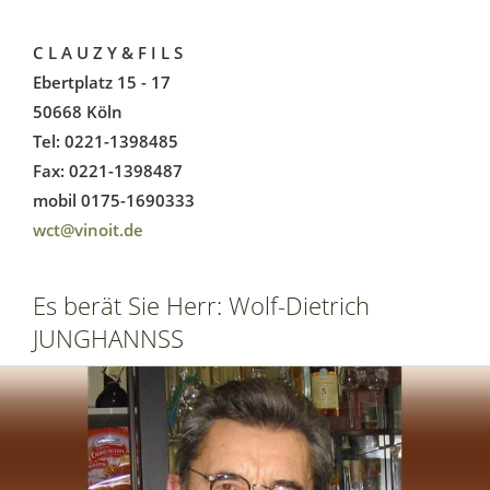
C L A U Z Y & F I L S
Ebertplatz 15 - 17
50668 Köln
Tel: 0221-1398485
Fax: 0221-1398487
mobil 0175-1690333
wct@vinoit.de
Es berät Sie Herr: Wolf-Dietrich
JUNGHANNSS