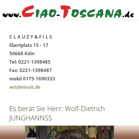
C L A U Z Y & F I L S
Ebertplatz 15 - 17
50668 Köln
Tel: 0221-1398485
Fax: 0221-1398487
mobil 0175-1690333
wct@vinoit.de
Es berät Sie Herr: Wolf-Dietrich
JUNGHANNSS