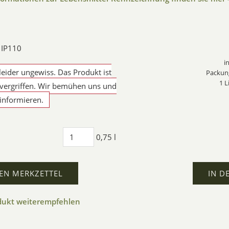
 IP110
i
 leider ungewiss. Das Produkt ist
Packung
1 L
ergriffen. Wir bemühen uns und
informieren.
0,75 l
EN MERKZETTEL
IN D
dukt weiterempfehlen