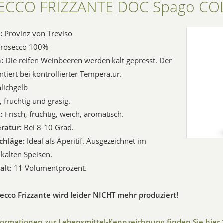
ECCO FRIZZANTE DOC Spago CO
m:
Provinz von Treviso
Prosecco 100%
n:
Die reifen Weinbeeren werden kalt gepresst. Der
tiert bei kontrollierter Temperatur.
lichgelb
, fruchtig und grasig.
k:
Frisch, fruchtig, weich, aromatisch.
ratur:
Bei 8-10 Grad.
schläge:
Ideal als Aperitif. Ausgezeichnet im
kalten Speisen.
alt:
11 Volumentprozent.
ecco Frizzante wird leider NICHT mehr produziert!
formationen zur Lebensmittel-Kennzeichnung finden Sie hier 