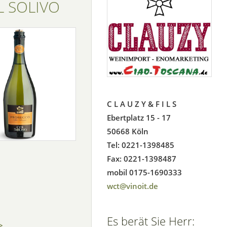
L SOLIVO
C L A U Z Y & F I L S
Ebertplatz 15 - 17
50668 Köln
Tel: 0221-1398485
Fax: 0221-1398487
mobil 0175-1690333
wct@vinoit.de
Es berät Sie Herr:
>