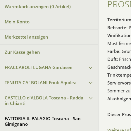
PROS
Warenkorb anzeigen (
0
Artikel)
Territoriu
Mein Konto
Rebsorte:
Vinifikatio
Merkzettel anzeigen
Most fermen
Farbe:
Grün
Zur Kasse gehen
Duft:
Frisch
Geschmac
FRACCAROLI LUGANA Gardasee
Trinktempe
TENUTA CA`BOLANI Friuli Aquilea
Serviervor
Sommer zu 
CASTELLO d'ALBOLA Toscana - Radda
Alkoholgeh
in Chianti
Dieser Pros
FATTORIA IL PALAGIO Toscana - San
Gimignano
Weitere In