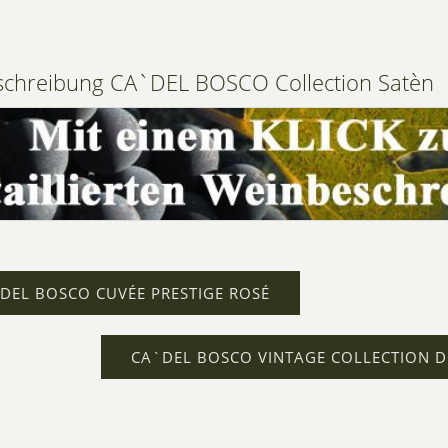
chreibung CA`DEL BOSCO Collection Satèn
DEL BOSCO CUVÉE PRESTIGE ROSÉ
CA`DEL BOSCO VINTAGE COLLECTION 