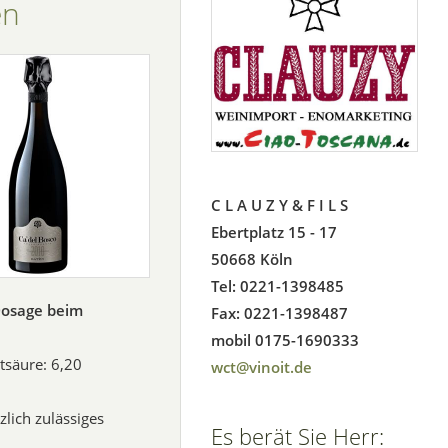
èn
C L A U Z Y & F I L S
Ebertplatz 15 - 17
50668 Köln
Tel: 0221-1398485
osage beim
Fax: 0221-1398487
mobil 0175-1690333
tsäure: 6,20
wct@vinoit.de
lich zulässiges
Es berät Sie Herr: