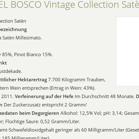
L BOSCO Vintage Collection Sat
lection Satèn
bezeichnung
a Satèn Millesimato.
 85%, Pinot Bianco 15%.
nkt
ustdekade.
ttlicher Hektarertrag
7.700 Kilogramm Trauben,
itern Wein entsprechen (Ertrag in Wein: 43%).
l 2011.
Verfeinerung auf der Hefe
Im Durchschnitt 48 Monate.
D
en
Der Zuckerzusatz entspricht 2 Gramm/
sedaten beim Degorgieren
Alkohol: 12,5% Vol; pH: 3,14; Gesam
; Flüchtige Säure: 0,52 Gramm/Liter.
mt-Schwefeldioxidgehalt geringer als 60 Milligramm/Liter (Gesetz
: 185 Milligramm/Liter).