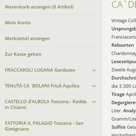
CA`DE
Warenkorb anzeigen (
0
Artikel)
Vintage Col
Mein Konto
Ursprungs
Franciacort
Merkzettel anzeigen
Rebsorten
Chardonnay
Zur Kasse gehen
Lesezeitpu
Zweite Aug
FRACCAROLI LUGANA Gardasee
Durchschni
TENUTA CA`BOLANI Friuli Aquilea
die 3.300 L
Tirage
Apri
CASTELLO d'ALBOLA Toscana - Radda
Degorgier
in Chianti
Liter.
Analy
Gramm/Liter
FATTORIA IL PALAGIO Toscana - San
Sulfite
Gesa
Gimignano
Höchstlimit