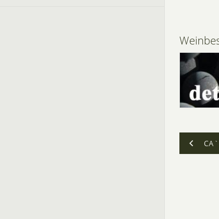
Weinbes
CA`