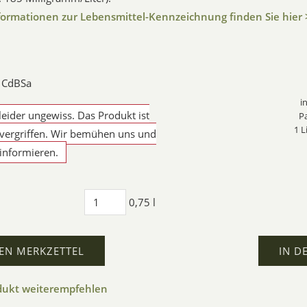
formationen zur Lebensmittel-Kennzeichnung finden Sie hier 
: CdBSa
i
 leider ungewiss. Das Produkt ist
P
1 L
ergriffen. Wir bemühen uns und
informieren.
0,75 l
EN MERKZETTEL
IN D
dukt weiterempfehlen