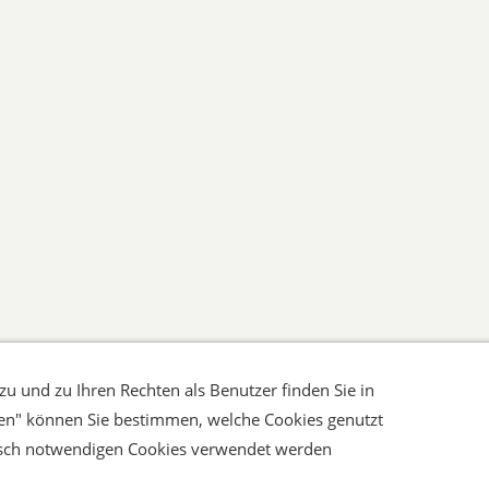
u und zu Ihren Rechten als Benutzer finden Sie in
ressum
AGB
Widerrufsrecht
Datenschutz
Hilfe
Ver
gen" können Sie bestimmen, welche Cookies genutzt
Verträge widerrufen
hnisch notwendigen Cookies verwendet werden