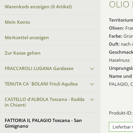
OLIO 
Warenkorb anzeigen (
0
Artikel)
Territorium
Mein Konto
Oliven:
Fran
Farbe:
Grün
Merkzettel anzeigen
Duft:
nach A
Geschmack
Zur Kasse gehen
Haselnuss
Ursprungsl
FRACCAROLI LUGANA Gardasee
Name und A
TENUTA CA`BOLANI Friuli Aquilea
PALAGIO, Ca
CASTELLO d'ALBOLA Toscana - Radda
in Chianti
Produkt-ID:
FATTORIA IL PALAGIO Toscana - San
Gimignano
Lieferbar