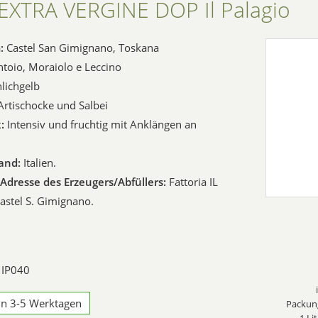
EXTRA VERGINE DOP Il Palagio
:
Castel San Gimignano, Toskana
toio, Moraiolo e Leccino
lichgelb
rtischocke und Salbei
:
Intensiv und fruchtig mit Anklängen an
and:
Italien.
dresse des Erzeugers/Abfüllers:
Fattoria IL
stel S. Gimignano.
 IP040
 in 3-5 Werktagen
Packung