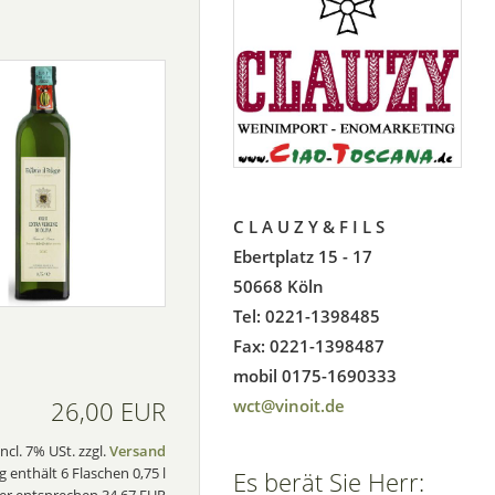
C L A U Z Y & F I L S
Ebertplatz 15 - 17
50668 Köln
Tel: 0221-1398485
Fax: 0221-1398487
mobil 0175-1690333
26,00 EUR
wct@vinoit.de
incl. 7% USt. zzgl.
Versand
 enthält 6 Flaschen 0,75 l
Es berät Sie Herr: