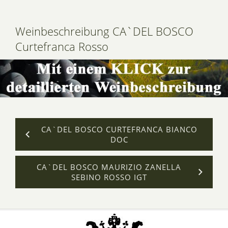
Weinbeschreibung CA`DEL BOSCO
Curtefranca Rosso
CA`DEL BOSCO CURTEFRANCA BIANCO
DOC
CA`DEL BOSCO MAURIZIO ZANELLA
SEBINO ROSSO IGT