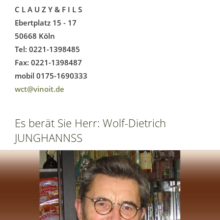
C L A U Z Y & F I L S
Ebertplatz 15 - 17
50668 Köln
Tel: 0221-1398485
Fax: 0221-1398487
mobil 0175-1690333
wct@vinoit.de
Es berät Sie Herr: Wolf-Dietrich
JUNGHANNSS